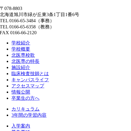
〒078-8803
北海道旭川市緑が丘東3条1丁目1番6号
TEL 0166-65-3484（事務）
TEL 0166-65-6358（教務）
FAX 0166-66-2120
学校紹介
学校概要
北医専校歌
北医専の特長
施設紹介
臨床検査技師とは
キャンパスライフ
アクセスマップ
情報公開
卒業生の方へ
カリキュラム
3年間の学習内容
入学案内