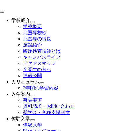
Skip
to
Toggle
content
Navigation
学校紹介
学校概要
北医専校歌
北医専の特長
施設紹介
臨床検査技師とは
キャンパスライフ
アクセスマップ
卒業生の方へ
情報公開
カリキュラム
3年間の学習内容
入学案内
募集要項
資料請求・お問い合わせ
奨学金・各種支援制度
体験入学
体験入学
開催スケジュール