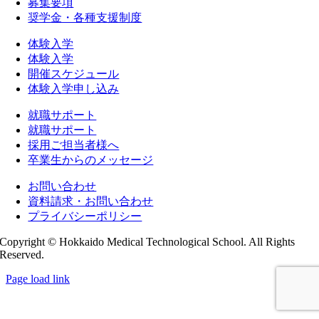
募集要項
奨学金・各種支援制度
体験入学
体験入学
開催スケジュール
体験入学申し込み
就職サポート
就職サポート
採用ご担当者様へ
卒業生からのメッセージ
お問い合わせ
資料請求・お問い合わせ
プライバシーポリシー
Copyright © Hokkaido Medical Technological School. All Rights
Reserved.
Page load link
Go
to
Top