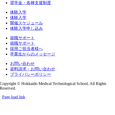
奨学金・各種支援制度
体験入学
体験入学
開催スケジュール
体験入学申し込み
就職サポート
就職サポート
採用ご担当者様へ
卒業生からのメッセージ
お問い合わせ
資料請求・お問い合わせ
プライバシーポリシー
Copyright © Hokkaido Medical Technological School. All Rights
Reserved.
Page load link
Go
to
Top