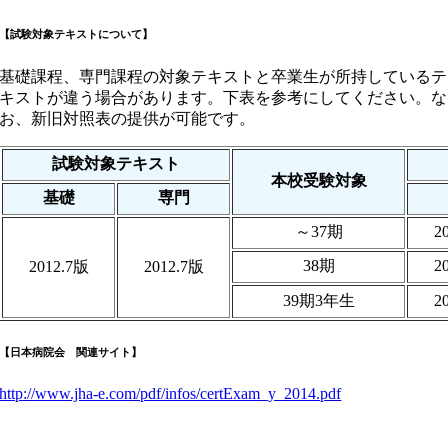
【試験対象テキストについて】
基礎課程、専門課程の対象テキストと卒業生が所持しているテ
キストが違う場合があります。下表を参考にしてください。な
お、新旧対照表の提供が可能です。
試験対象テキスト
本校受験対象
基礎
専門
～37期
2
38期
2
2012.7版
2012.7版
39期3年生
2
【日本病院会 関連サイト】
http://www.jha-e.com/pdf/infos/certExam_y_2014.pdf