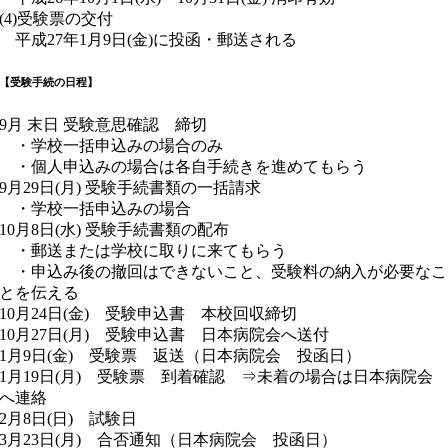
(4)受験票の交付
平成27年1月9日(金)に投函・郵送される
【受験手続の日程】
9月 末日 受験意思確認 締切
・学校一括申込みの場合のみ
・個人申込みの場合は各自手続きを進めてもらう
9月29日(月) 受験手続書類の一括請求
・学校一括申込みの場合
10月8日(水) 受験手続書類の配布
・郵送または学校に取りに来てもらう
・申込み後の撤回はできないこと、受験料の納入が必要なこ
とを伝える
10月24日(金) 受験申込書 本校回収締切
10月27日(月) 受験申込書 日本病院会へ送付
1月9日(金) 受験票 返送（日本病院会 投函日）
1月19日(月) 受験票 到着確認 ⇒未着の場合は日本病院会
へ連絡
2月8日(日) 試験日
3月23日(月) 合否通知（日本病院会 投函日）