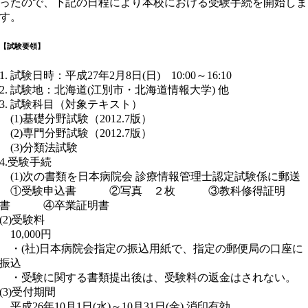
ったので、下記の日程により本校における受験手続を開始しま
す。
【試験要領】
1. 試験日時：平成27年2月8日(日) 10:00～16:10
2. 試験地：北海道(江別市・北海道情報大学) 他
3. 試験科目（対象テキスト）
(1)基礎分野試験（2012.7版）
(2)専門分野試験（2012.7版）
(3)分類法試験
4.受験手続
(1)次の書類を日本病院会 診療情報管理士認定試験係に郵送
①受験申込書 ②写真 ２枚 ③教科修得証明
書 ④卒業証明書
(2)受験料
10,000円
・(社)日本病院会指定の振込用紙で、指定の郵便局の口座に
振込
・受験に関する書類提出後は、受験料の返金はされない。
(3)受付期間
平成26年10月1日(水)～10月31日(金) 消印有効