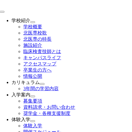
Skip
to
Toggle
content
Navigation
学校紹介
学校概要
北医専校歌
北医専の特長
施設紹介
臨床検査技師とは
キャンパスライフ
アクセスマップ
卒業生の方へ
情報公開
カリキュラム
3年間の学習内容
入学案内
募集要項
資料請求・お問い合わせ
奨学金・各種支援制度
体験入学
体験入学
開催スケジュール