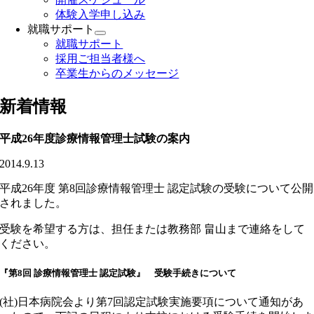
体験入学申し込み
就職サポート
就職サポート
採用ご担当者様へ
卒業生からのメッセージ
新着情報
平成26年度診療情報管理士試験の案内
2014.9.13
平成26年度 第8回診療情報管理士 認定試験の受験について公開
されました。
受験を希望する方は、担任または教務部 畠山まで連絡をして
ください。
『第8回 診療情報管理士 認定試験』 受験手続きについて
(社)日本病院会より第7回認定試験実施要項について通知があ