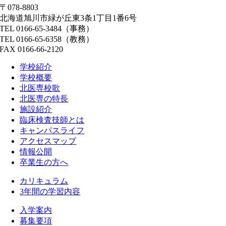
〒078-8803
北海道旭川市緑が丘東3条1丁目1番6号
TEL 0166-65-3484（事務）
TEL 0166-65-6358（教務）
FAX 0166-66-2120
学校紹介
学校概要
北医専校歌
北医専の特長
施設紹介
臨床検査技師とは
キャンパスライフ
アクセスマップ
情報公開
卒業生の方へ
カリキュラム
3年間の学習内容
入学案内
募集要項