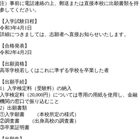
注）事前に電話連絡の上、郵送または直接本校に出願書類を持
参してください。
【入学試験日程】
令和3年4月1日
詳細につきましては、志願者へ直接お知らせいたします。
【合格発表】
令和2年4月2日
【出願資格】
高等学校若しくはこれに準ずる学校を卒業した者
【出願手続】
1）入学検定料（受験料）の納入
入学検定料（20,000円）については専用の用紙を使用し、金融
機関の窓口で振り込むこと
2）出願書類
①入学願書 （本校所定の様式）
②調査書 （出身高校の調査書）
③卒業証明書
【出願先】