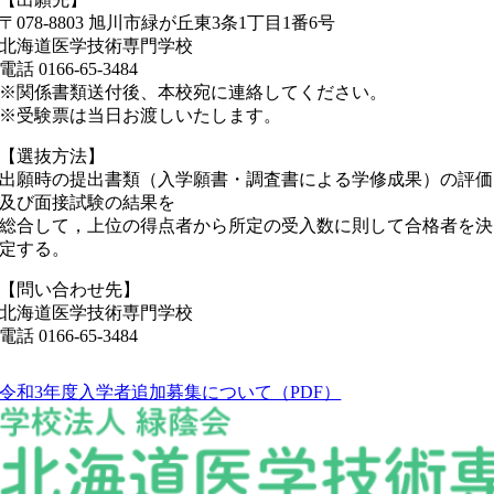
〒078-8803 旭川市緑が丘東3条1丁目1番6号
北海道医学技術専門学校
電話 0166-65-3484
※関係書類送付後、本校宛に連絡してください。
※受験票は当日お渡しいたします。
【選抜方法】
出願時の提出書類（入学願書・調査書による学修成果）の評価
及び面接試験の結果を
総合して，上位の得点者から所定の受入数に則して合格者を決
定する。
【問い合わせ先】
北海道医学技術専門学校
電話 0166-65-3484
令和3年度入学者追加募集について（PDF）