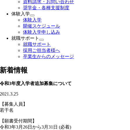
資料請求・お問い合わせ
奨学金・各種支援制度
体験入学
体験入学
開催スケジュール
体験入学申し込み
就職サポート
就職サポート
採用ご担当者様へ
卒業生からのメッセージ
新着情報
令和3年度入学者追加募集について
2021.3.25
【募集人員】
若干名
【願書受付期間】
令和3年3月26日から3月31日 (必着)