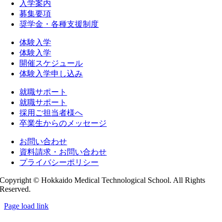
入学案内
募集要項
奨学金・各種支援制度
体験入学
体験入学
開催スケジュール
体験入学申し込み
就職サポート
就職サポート
採用ご担当者様へ
卒業生からのメッセージ
お問い合わせ
資料請求・お問い合わせ
プライバシーポリシー
Copyright © Hokkaido Medical Technological School. All Rights
Reserved.
Page load link
Go