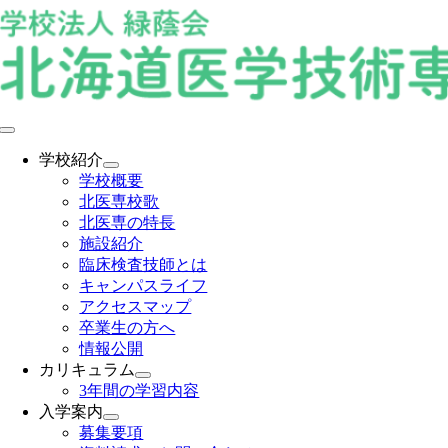
Skip
to
content
Toggle
Navigation
学校紹介
学校概要
北医専校歌
北医専の特長
施設紹介
臨床検査技師とは
キャンパスライフ
アクセスマップ
卒業生の方へ
情報公開
カリキュラム
3年間の学習内容
入学案内
募集要項