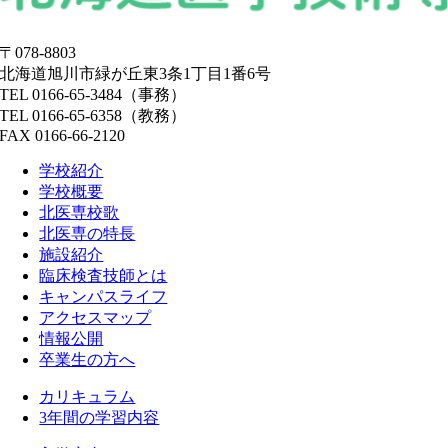
〒078-8803
北海道旭川市緑が丘東3条1丁目1番6号
TEL 0166-65-3484（事務）
TEL 0166-65-6358（教務）
FAX 0166-66-2120
学校紹介
学校概要
北医専校歌
北医専の特長
施設紹介
臨床検査技師とは
キャンパスライフ
アクセスマップ
情報公開
卒業生の方へ
カリキュラム
3年間の学習内容