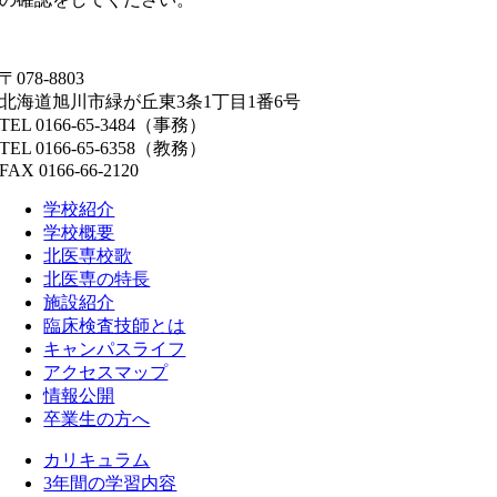
〒078-8803
北海道旭川市緑が丘東3条1丁目1番6号
TEL 0166-65-3484（事務）
TEL 0166-65-6358（教務）
FAX 0166-66-2120
学校紹介
学校概要
北医専校歌
北医専の特長
施設紹介
臨床検査技師とは
キャンパスライフ
アクセスマップ
情報公開
卒業生の方へ
カリキュラム
3年間の学習内容