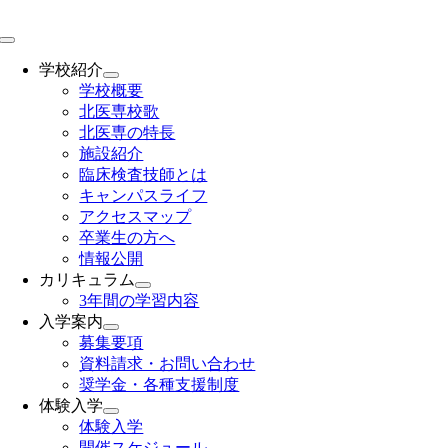
Skip
to
Toggle
content
Navigation
学校紹介
学校概要
北医専校歌
北医専の特長
施設紹介
臨床検査技師とは
キャンパスライフ
アクセスマップ
卒業生の方へ
情報公開
カリキュラム
3年間の学習内容
入学案内
募集要項
資料請求・お問い合わせ
奨学金・各種支援制度
体験入学
体験入学
開催スケジュール