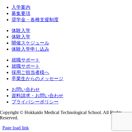
入学案内
募集要項
奨学金・各種支援制度
体験入学
体験入学
開催スケジュール
体験入学申し込み
就職サポート
就職サポート
採用ご担当者様へ
卒業生からのメッセージ
お問い合わせ
資料請求・お問い合わせ
プライバシーポリシー
Copyright © Hokkaido Medical Technological School. All Rights
Reserved.
Page load link