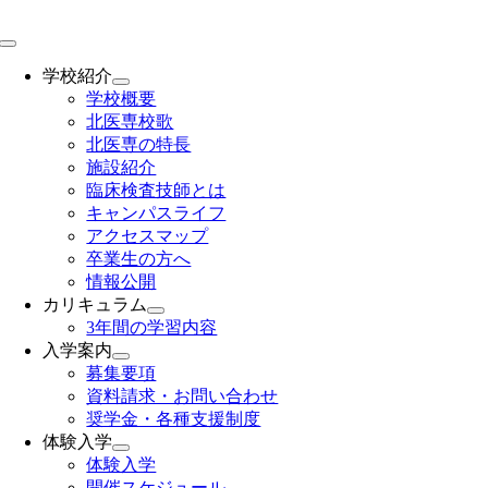
Skip
to
Toggle
content
Navigation
学校紹介
学校概要
北医専校歌
北医専の特長
施設紹介
臨床検査技師とは
キャンパスライフ
アクセスマップ
卒業生の方へ
情報公開
カリキュラム
3年間の学習内容
入学案内
募集要項
資料請求・お問い合わせ
奨学金・各種支援制度
体験入学
体験入学
開催スケジュール