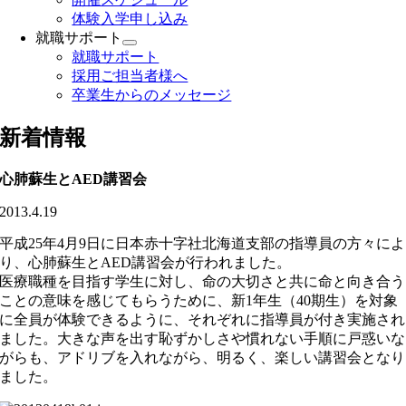
体験入学申し込み
就職サポート
就職サポート
採用ご担当者様へ
卒業生からのメッセージ
新着情報
心肺蘇生とAED講習会
2013.4.19
平成25年4月9日に日本赤十字社北海道支部の指導員の方々によ
り、心肺蘇生とAED講習会が行われました。
医療職種を目指す学生に対し、命の大切さと共に命と向き合う
ことの意味を感じてもらうために、新1年生（40期生）を対象
に全員が体験できるように、それぞれに指導員が付き実施され
ました。大きな声を出す恥ずかしさや慣れない手順に戸惑いな
がらも、アドリブを入れながら、明るく、楽しい講習会となり
ました。