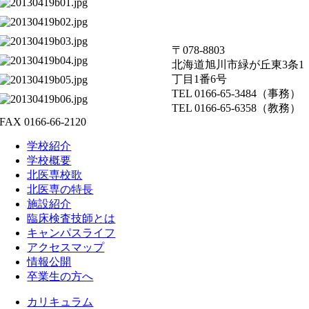
〒078-8803
北海道旭川市緑が丘東3条1
丁目1番6号
TEL 0166-65-3484（事務）
TEL 0166-65-6358（教務）
FAX 0166-66-2120
学校紹介
学校概要
北医専校歌
北医専の特長
施設紹介
臨床検査技師とは
キャンパスライフ
アクセスマップ
情報公開
卒業生の方へ
カリキュラム