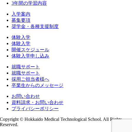
3年間の学習内容
入学案内
募集要項
奨学金・各種支援制度
体験入学
体験入学
開催スケジュール
体験入学申し込み
就職サポート
就職サポート
採用ご担当者様へ
卒業生からのメッセージ
お問い合わせ
資料請求・お問い合わせ
プライバシーポリシー
Copyright © Hokkaido Medical Technological School. All Rights
Reserved.